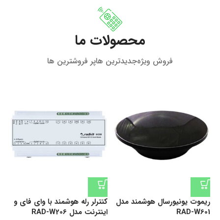
محصولات ما
فروش ویژه
جدیدترین ها
پر فروشترین ها
ریموت یونیورسال هوشمند مدل
کنترلر رله هوشمند با وای فای و
RAD-W601
اینترنت مدل RAD-W206