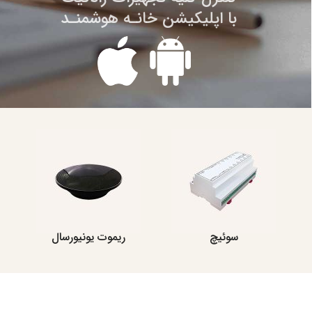
با اپلیکیشن خانـه هوشمنـد
سوئیچ
ریموت یونیورسال