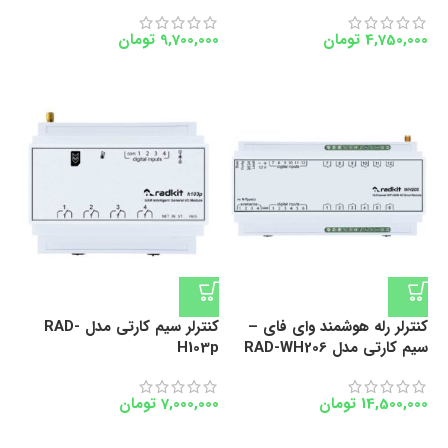
4,750,000
تومان
9,700,000
تومان
کنترلر رله هوشمند وای فای –
کنترلر سیم کارتی مدل RAD-
سیم کارتی مدل RAD-WH206
H103p
14,500,000
تومان
7,000,000
تومان