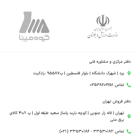
دفتر مرکزی و مشاوره فنی
یزد | شهرک دانشگاه | بلوار فلسطین | پ95587 -رادکیت
تماس 03538202251
دفتر فروش تهران
تهران | لاله زار جنوبی | کوچه باربد پاساژ سعید طبقه اول | پ ۴۰/۱ کالای
برق ملی
تماس ۳۳۵۳۰۱۸۲ - ۳۳۵۳۰۱۸۶ (۰۲۱)