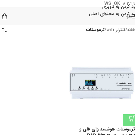
WS_OK_8.2.29
رد کردن به ناوبری
رد کردن به محتوای اصلی
منو
خانه
/
کنترلر wifi
/
ترموستات
ترموستات هوشمند وای فای و