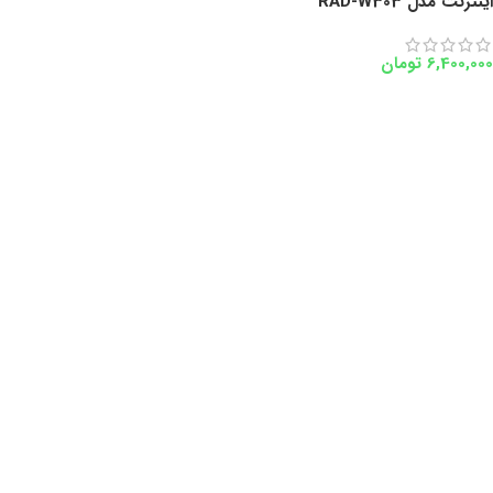
اینترنت مدل RAD-W303
6,400,000
تومان