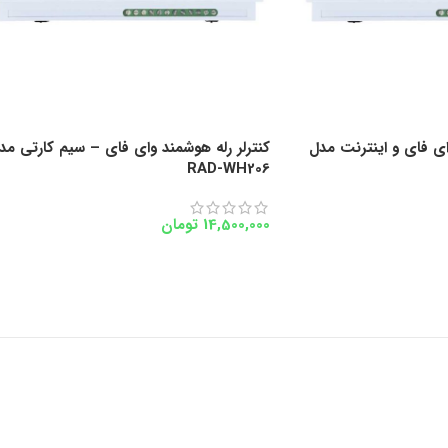
وای فای و اینترنت مدل
کنترلر رله هوشمند وای فای – سیم کارتی مد
RAD-WH206
14,500,000
تومان