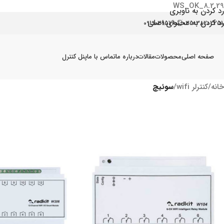
WS_OK_8.2.29
رد کردن به ناوبری
رد کردن به محتوای اصلی
09190395760
035-38202251
صفحه اصلی
محصولات
مقالات
درباره ما
تماس با ما
پنل کنترل
خانه
/
کنترلر wifi
/
سوئیچ