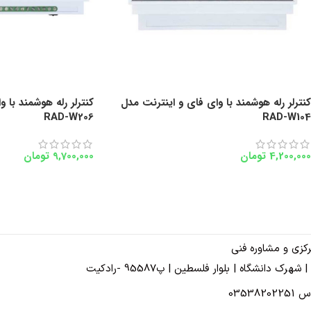
کنترلر رله هوشمند با وای فای و اینترنت مدل
کنترلر رله هوشمند با 
RAD-W206
RAD-W104
4,200,000
تومان
9,700,000
تومان
کزی و مشاوره فنی
| شهرک دانشگاه | بلوار فلسطین | پ95587 -رادکیت
03538202