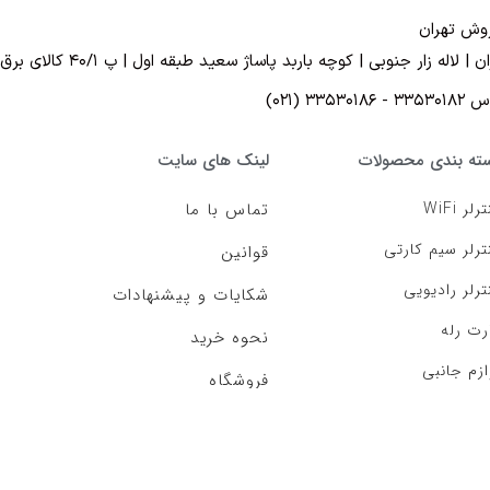
روش تهران
ن | لاله زار جنوبی | کوچه باربد پاساژ سعید طبقه اول | پ ۴۰/۱ کالای برق ملی
- ۳۳۵۳۰۱۸۶ (۰۲۱)
ته بندی محصولات
لینک های سایت
رلر WiFi
تماس با ما
ترلر سیم کارتی
قوانین
ترلر رادیویی
شکایات و پیشنهادات
رت رله
نحوه خرید
ازم جانبی
فروشگاه
تمامی حقوق متعلق به
رادکیت
میباشد.