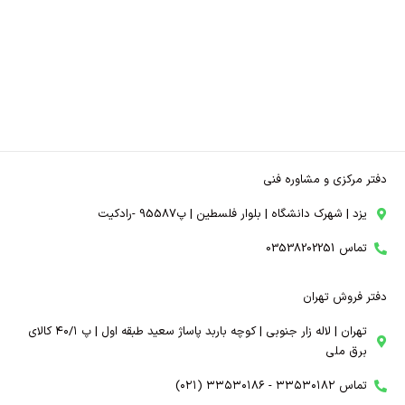
دفتر مرکزی و مشاوره فنی
یزد | شهرک دانشگاه | بلوار فلسطین | پ95587 -رادکیت
تماس 03538202251
دفتر فروش تهران
تهران | لاله زار جنوبی | کوچه باربد پاساژ سعید طبقه اول | پ ۴۰/۱ کالای
برق ملی
تماس ۳۳۵۳۰۱۸۲ - ۳۳۵۳۰۱۸۶ (۰۲۱)