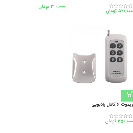
220,000
تومان
520,000
تومان
ریموت 6 کانال رادیویی
350,000
تومان