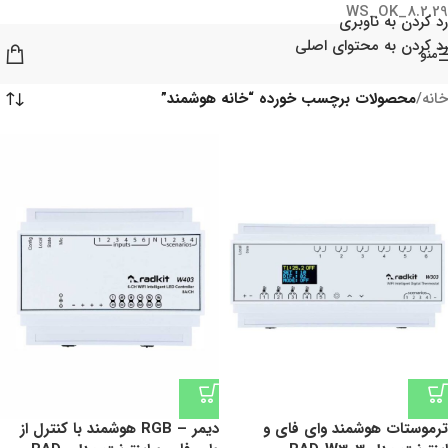
WS_OK_8.2.29
رد کردن به ناوبری
رد کردن به محتوای اصلی
منو
خانه
/
محصولات برچسب خورده “خانه هوشمند”
ترموستات هوشمند وای فای و
دیمر – RGB هوشمند با کنترل از