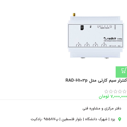
کنترلر سیم کارتی مدل RAD-H103p
7,000,000
تومان
دفتر مرکزی و مشاوره فنی
یزد | شهرک دانشگاه | بلوار فلسطین | پ95587 -رادکیت