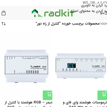
WS_OK_8.2.29
رد کردن به ناوبری
رد کردن به محتوای اصلی
منو
خانه
/
محصولات برچسب خورده “کنترل از راه دور”
ترموستات هوشمند وای فای و
دیمر – RGB هوشمند با کنترل از