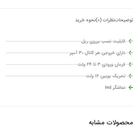
توضیحات
نظرات (0)
نحوه خرید
قابلیت نصب برروی ریل
دارای خروجی هر کانال 30 آمپر
فرمان ورودی 3 تا 24 ولت
تحریک بوبین 12 ولت
نماشگر led
محصولات مشابه