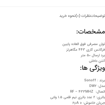
توضیحات
نظرات (0)
نحوه خرید
مشخصات:
توان مصرفی فوق العاده پایین
فرکانس کاری 443 مگاهرتز
برد ارسال 50 متر
آنتن داخلی
ویژگی ها:
برند : Sonoff
مدل: DW2
اتصال: RF – 433MHZ
باتری: 2 عدد باتری نیم قلمی 1.5 ولتی
جریان خاموش: ≤ 6μA