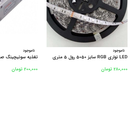
ناموجود
ناموجود
LED نواری RGB سایز 5050 رول 5 متری
تغذیه سوئیچینگ صنعتی 12 ولت 
280,000
تومان
200,000
تومان